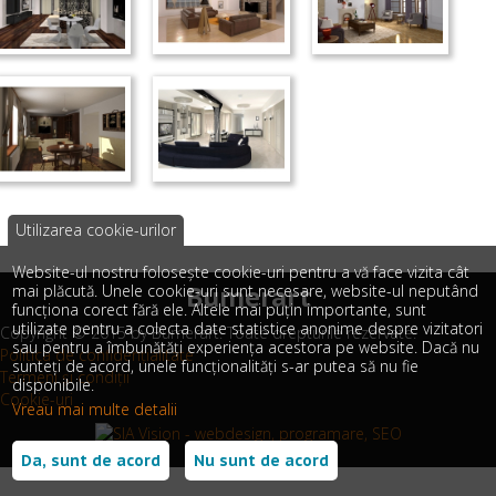
Utilizarea cookie-urilor
Website-ul nostru folosește cookie-uri pentru a vă face vizita cât
mai plăcută. Unele cookie-uri sunt necesare, website-ul neputând
Bumerart
funcționa corect fără ele. Altele mai puțin importante, sunt
utilizate pentru a colecta date statistice anonime despre vizitatori
Copyright © 2015 by Bumerart. Toate drepturile rezervate.
sau pentru a îmbunătăți experiența acestora pe website. Dacă nu
Politica de confidențialitate
sunteți de acord, unele funcționalități s-ar putea să nu fie
Termeni și condiții
disponibile.
Cookie-uri
Vreau mai multe detalii
Da, sunt de acord
Nu sunt de acord